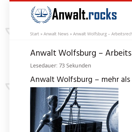
Skip
to
main
content
Start
»
Anwalt News
»
Anwalt Wolfsburg – Arbeitsrech
Anwalt Wolfsburg – Arbeitsr
Lesedauer:
73
Sekunden
Anwalt Wolfsburg – mehr als