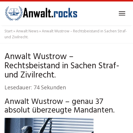
Skip
to
Tog
main
navi
content
Start
»
Anwalt News
»
Anwalt Wustrow – Rechtsbeistand in Sachen Straf-
und Zivilrecht.
Anwalt Wustrow –
Rechtsbeistand in Sachen Straf-
und Zivilrecht.
Lesedauer:
74
Sekunden
Anwalt Wustrow – genau 37
absolut überzeugte Mandanten.