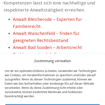
Kompetenzen lässt sich eine nachhaltige und
respektierte Anwaltstätigkeit erreichen.
Anwalt Bleicherode – Experten für
Familienrecht.
Anwalt Waischenfeld – finden für
geeigneten Rechtsbeistand
Anwalt Bad Sooden – Arbeitsrecht
Rechtsexperten lokalisieren.
Zustimmung verwalten
Anwalt Innsbruck – Strafrecht
Rechtsexperten finden.
Um dir ein optimales Erlebnis zu bieten, verwenden wir Technologien
Anwalt Norderney – unterschiedliche
wie Cookies, um Geräteinformationen zu speichern und/oder darauf
zuzugreifen. Wenn du diesen Technologien zustimmst, können wir
Rechtsgebiete.
Daten wie das Surfverhalten oder eindeutige IDs auf dieser Website
verarbeiten. Wenn du deine Zustimmung nicht erteilst oder
Anwalt Bad Rodach – lokalisieren für 1A
zurückziehst, können bestimmte Merkmale und Funktionen
Rechtsberater
beeinträchtigt werden.
Anwalt Baunatal – Umgehend passenden