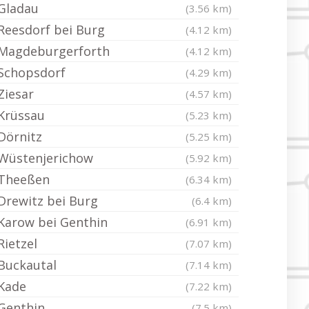
Gladau
(3.56 km)
Reesdorf bei Burg
(4.12 km)
Magdeburgerforth
(4.12 km)
Schopsdorf
(4.29 km)
Ziesar
(4.57 km)
Krüssau
(5.23 km)
Dörnitz
(5.25 km)
Wüstenjerichow
(5.92 km)
Theeßen
(6.34 km)
Drewitz bei Burg
(6.4 km)
Karow bei Genthin
(6.91 km)
Rietzel
(7.07 km)
Buckautal
(7.14 km)
Kade
(7.22 km)
Genthin
(7.5 km)