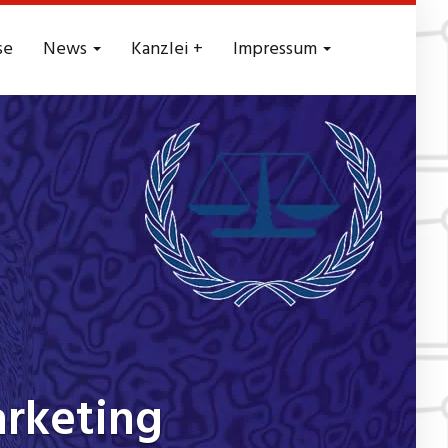
se
News
Kanzlei +
Impressum
rketing