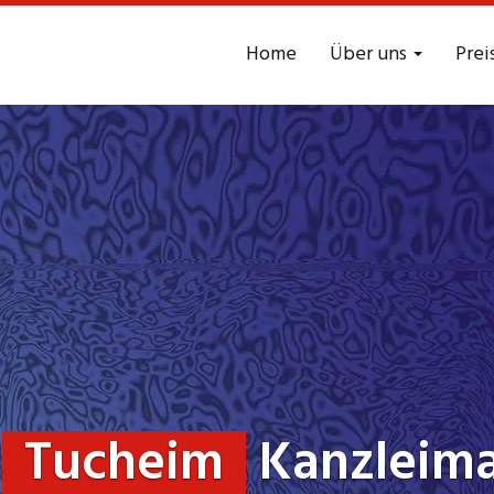
Home
Über uns
Prei
t
Tucheim
Kanzleima