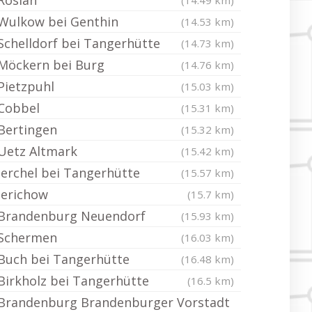
Rosian
(14.49 km)
Wulkow bei Genthin
(14.53 km)
Schelldorf bei Tangerhütte
(14.73 km)
Möckern bei Burg
(14.76 km)
Pietzpuhl
(15.03 km)
Cobbel
(15.31 km)
Bertingen
(15.32 km)
Uetz Altmark
(15.42 km)
Jerchel bei Tangerhütte
(15.57 km)
Jerichow
(15.7 km)
Brandenburg Neuendorf
(15.93 km)
Schermen
(16.03 km)
Buch bei Tangerhütte
(16.48 km)
Birkholz bei Tangerhütte
(16.5 km)
Brandenburg Brandenburger Vorstadt